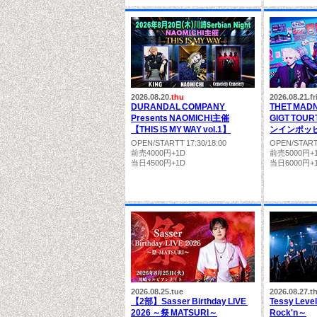
2026.08.20.
thu
2026.08.21.
fr
DURANDAL COMPANY
THET MA
Presents NAOMICHI主催
GIGT TO
【THIS IS MY WAY vol.1】
ンインポッ
OPEN/STARTT 17:30/18:00
OPEN/STARTT
前売4000円+1D
前売5000円+
当日4500円+1D
当日6000円+
2026.08.25.
tue
2026.08.27.
t
【2部】Sasser Birthday LIVE
Tessy Leve
2026 ～祭 MATSURI～
Rock'n～