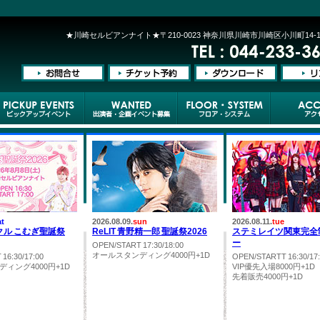
★川崎セルビアンナイト★〒210-0023 神奈川県川崎市川崎区小川町14-1
at
2026.08.09.
sun
2026.08.11.
tue
クル こむぎ聖誕祭
ReLIT 青野精一郎 聖誕祭2026
ステミレイツ関東完全
ー
OPEN/START 17:30/18:00
オールスタンディング4000円+1D
16:30/17:00
OPEN/STARTT 16:30/17
ィング4000円+1D
VIP優先入場8000円+1D
先着販売4000円+1D