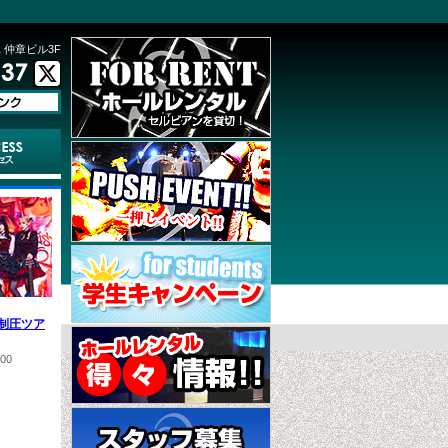
 仲章ビル3F
制圧ツア
:00