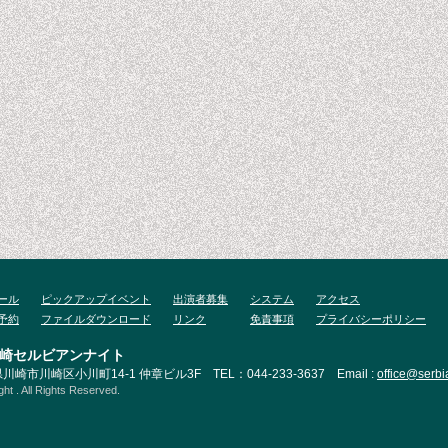
ール
ピックアップイベント
出演者募集
システム
アクセス
予約
ファイルダウンロード
リンク
免責事項
プライバシーポリシー
崎セルビアンナイト
県川崎市川崎区小川町14-1 仲章ビル3F TEL：044-233-3637 Email :
office@serbi
ht . All Rights Reserved.