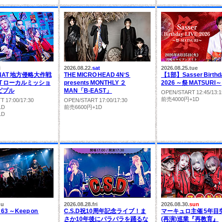
i
2026.08.22.
sat
2026.08.25.
tue
DNAT 地方侵略大作戦
THE MICRO HEAD 4NʼS
【1部】Sasser Birthd
URT ローカルミッショ
presents MONTHLY ２
2026 ～祭 MATSURI～
ピプル
MAN「B-EAST」
OPEN/START 12:45/13:1
前売4000円+1D
 17:00/17:30
OPEN/START 17:00/17:30
1D
前売6600円+1D
1D
hu
2026.08.28.
fri
2026.08.30.
sun
l 63 ～Keep on
C.S.D祝10周年記念ライブ！ま
マーキュロ主催 5年目
さか10年後にパラパラを踊るな
(再演)巡業『再教育』