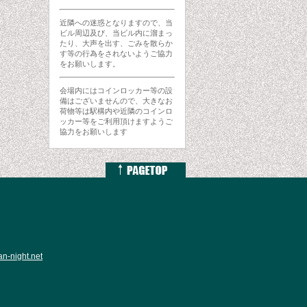
近隣への迷惑となりますので、当
ビル周辺及び、当ビル内に溜まっ
たり、大声を出す、ごみを散らか
す等の行為をされないようご協力
をお願いします。
会場内にはコインロッカー等の設
備はございませんので、大きなお
荷物等は駅構内や近隣のコインロ
ッカー等をご利用頂けますようご
協力をお願いします
an-night.net