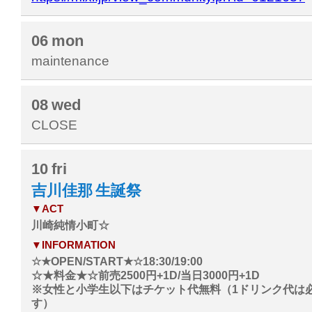
06
mon
maintenance
08
wed
CLOSE
10
fri
吉川佳那 生誕祭
▼ACT
川崎純情小町☆
▼INFORMATION
☆★OPEN/START★☆18:30/19:00
☆★料金★☆前売2500円+1D/当日3000円+1D
※女性と小学生以下はチケット代無料（1ドリンク代は
す）