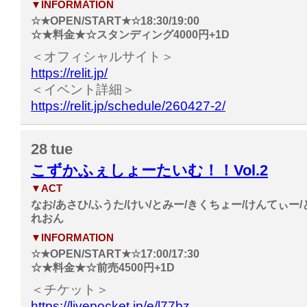
▼INFORMATION
☆★OPEN/START★☆18:30/19:00
☆★料金★☆スタンディング4000円+1D
＜オフィシャルサイト＞
https://relit.jp/
＜イベント詳細＞
https://relit.jp/schedule/260427-2/
28
tue
こずかふぇしょーたいむ！！Vol.2
▼ACT
なお/あさひ/ふうた/けい/とみー/きくちょー/けんてぃー/と
れおん
▼INFORMATION
☆★OPEN/START★☆17:00/17:30
☆★料金★☆前売4500円+1D
＜チケット＞
https://livepocket.jp/e/l77bz