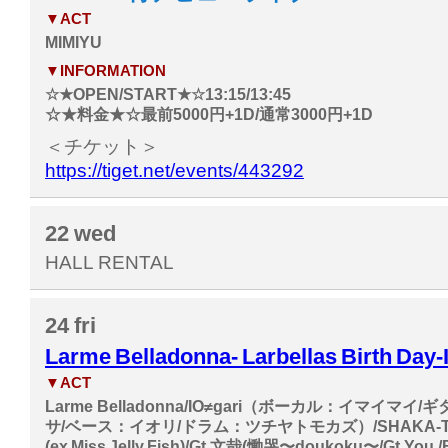
▼ACT
MIMIYU
▼INFORMATION
☆★OPEN/START★☆13:15/13:45
☆★料金★☆最前5000円+1D/通常3000円+1D
＜チケット＞
https://tiget.net/events/443292
22
wed
HALL RENTAL
24
fri
Larme Belladonna- Larbellas Birth Day-
▼ACT
Larme Belladonna/IO≠gari（ボーカル：イマイマイ
サ/ベース：イオリ/ドラム：ツチヤトモカズ）/SHAKA-TI
(ex Miss Jelly Fish)/Gt.文哉(慟哭〜doukoku〜/Gt.You./B