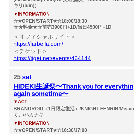
キリ(luin)）
▼INFORMATION
☆★OPEN/START★☆18:00/18:30
☆★料金★☆前売3900円+1D/当日4500円+1D
＜オフィシャルサイト＞
https://larbella.com/
＜チケット＞
https://tiget.net/events/464144
25
sat
HIDEKI生誕祭〜Thank you for everything
again sometime〜
▼ACT
BRANDROID（1日限定復活）/KNIGHT FENRIR/Missi
く。/ハカナキ
▼INFORMATION
☆★OPEN/START★☆16:30/17:00