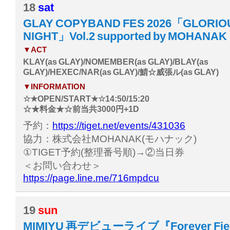
18
sat
GLAY COPYBAND FES 2026「GLORI
NIGHT」Vol.2 supported by MOHANAK
▼ACT
KLAY(as GLAY)/NOMEMBER(as GLAY)/BLAY(as
GLAY)/HEXEC/NAR(as GLAY)/鯖☆威張ル(as GLAY)
▼INFORMATION
☆★OPEN/START★☆14:50/15:20
☆★料金★☆前当共3000円+1D
予約：
https://tiget.net/events/431036
協力：株式会社MOHANAK(モハナック)
①TIGET予約(整理番号順)→②当日券
＜お問い合わせ＞
https://page.line.me/716mpdcu
19
sun
MIMIYU 再デビューライブ『Forever Fie