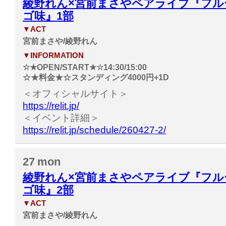
綾野れん×宮前まさやペアライブ『フル
ゴ味』1部
▼ACT
宮前まさや/綾野れん
▼INFORMATION
☆★OPEN/START★☆14:30/15:00
☆★料金★☆スタンディング4000円+1D
＜オフィシャルサイト＞
https://relit.jp/
＜イベント詳細＞
https://relit.jp/schedule/260427-2/
27
mon
綾野れん×宮前まさやペアライブ『フル
ゴ味』2部
▼ACT
宮前まさや/綾野れん