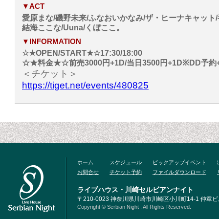
▼ACT
愛原まな/磯野未来/ふなおいかなみ/ザ・ヒーナキャット/半
結海ここな/Uuna/くぼここ。
▼INFORMATION
☆★OPEN/START★☆17:30/18:00
☆★料金★☆前売3000円+1D/当日3500円+1D※DD予約+
＜チケット＞
https://tiget.net/events/480825
ホーム
スケジュール
ピックアップイベント
お問合せ
チケット予約
ファイルダウンロード
ライブハウス・川崎セルビアンナイト
〒210-0023 神奈川県川崎市川崎区小川町14-1 仲章ビル3F
Copyright © Serbian Night . All Rights Reserved.