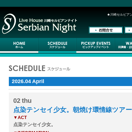
★川崎セルビアンナ
2026.04 April
02
thu
点染テンセイ少女。朝焼け環情線ツアー
▼ACT
点染テンセイ少女。