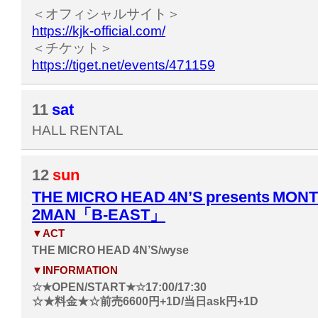
＜オフィシャルサイト＞
https://kjk-official.com/
＜チケット＞
https://tiget.net/events/471159
11
sat
HALL RENTAL
12
sun
THE MICRO HEAD 4N’S presents MON
2MAN「B-EAST」
▼ACT
THE MICRO HEAD 4N’S/wyse
▼INFORMATION
☆★OPEN/START★☆17:00/17:30
☆★料金★☆前売6600円+1D/当日ask円+1D